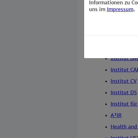
Institut AC
Informationen zu Co
uns im
Impressum
.
Institut fü
Institut AT
Institut AT
Institut BIC
Institut B
Institut CA
Institut CV
Institut DS
Institut f
A²IR
Health and 