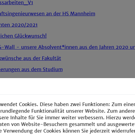
ssarbeiten_V1
aftsingenieurwesen an der HS Mannheim
nten 2020/2021
lichen Glückwunsch!
-Wall - unsere Absolvent*innen aus den Jahren 2020 u
kwünsche aus der Fakultät
nerungen aus dem Studium
r Informationstechnik
wendet Cookies. Diese haben zwei Funktionen: Zum einen
e grundlegende Funktionalität unserer Website. Zum ander
ür Verfahrens- und Chemietechnik
sere Inhalte für Sie immer weiter verbessern. Hierzu wer
aten von Website-Besuchern gesammelt und ausgewerte
ür Maschinenbau
ie Verwendung der Cookies können Sie jederzeit widerrufe