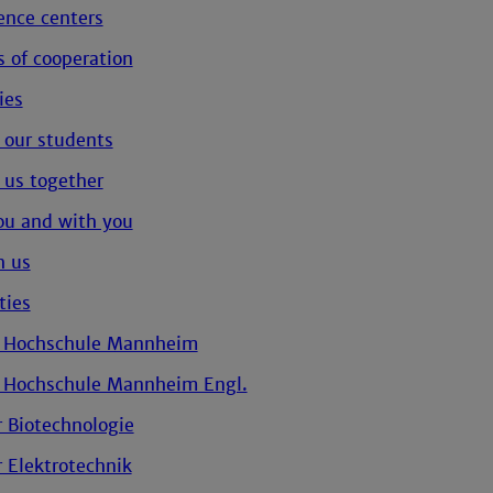
nce centers
es of cooperation
ies
 our students
 us together
ou and with you
h us
ties
e Hochschule Mannheim
 Hochschule Mannheim Engl.
r Biotechnologie
r Elektrotechnik