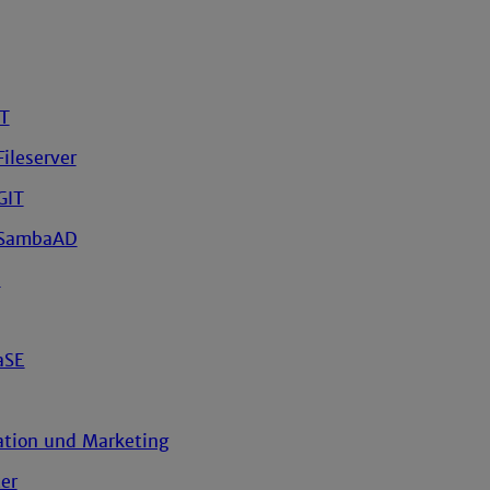
WT
ileserver
GIT
SambaAD
I
aSE
tion und Marketing
er