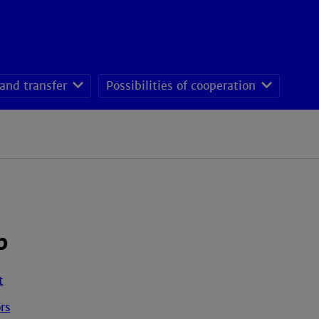
and transfer
Possibilities of cooperation
p
t
rs