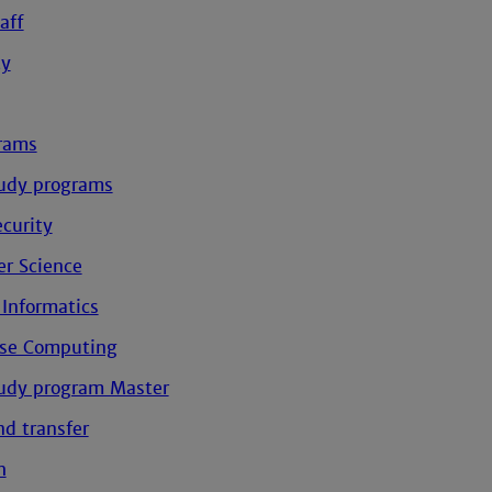
aff
ty
rams
tudy programs
curity
r Science
 Informatics
ise Computing
tudy program Master
d transfer
h