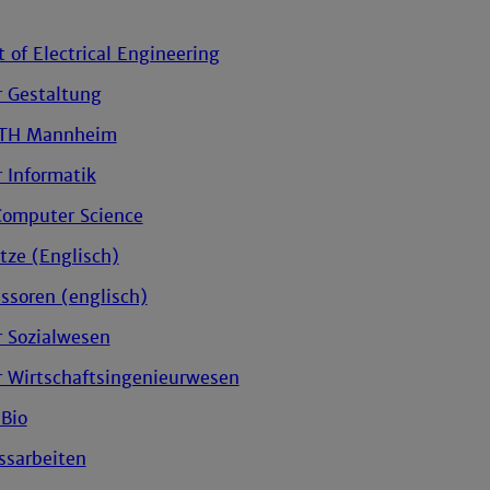
of Electrical Engineering
r Gestaltung
 TH Mannheim
r Informatik
 Computer Science
tze (Englisch)
essoren (englisch)
r Sozialwesen
r Wirtschaftsingenieurwesen
 Bio
ssarbeiten