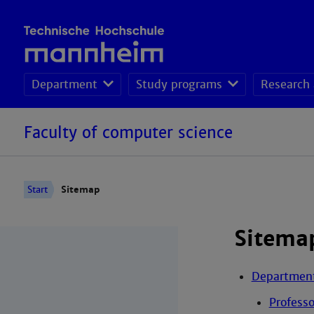
Department
Study programs
Research 
Faculty of computer science
Start
Sitemap
Sitema
Departmen
Professo