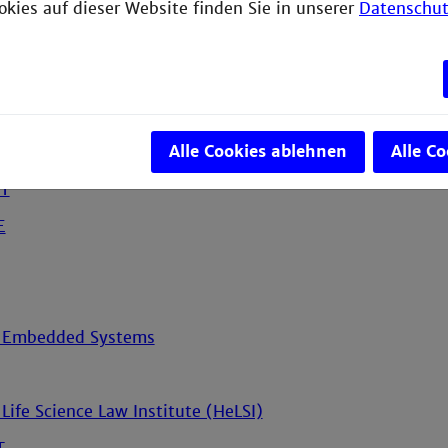
okies auf dieser Website finden Sie in unserer
Datenschut
r Analogtechnik und Sensorik (AGT)
F
S
Alle Cookies ablehnen
Alle C
MT
E
ür Embedded Systems
Life Science Law Institute (HeLSI)