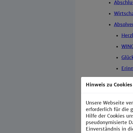
Abschlu
Wirtsch
Absolve
Herz
WING
Glüc
Erin
Login
Hinweis zu Cookies
Fakultät fü
ism
Unsere Webseite ver
erforderlich für di
Fakultät f
Hilfe der Cookies un
pseudonymisierte D
Fakultät f
Einverständnis in d