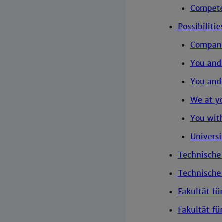
Compete
Possibiliti
Compan
You and
You and
We at y
You wit
Universi
Technisch
Technische
Fakultät fü
Fakultät fü