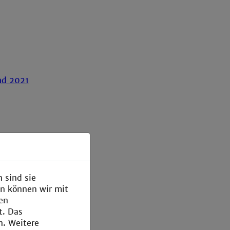
nd 2021
 sind sie
en können wir mit
den
t. Das
n. Weitere