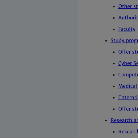
Other st
Authori
Faculty
Study prog
Offer s
Cyber Se
Compute
Medical
Enterpr
Offer s
Research an
Researc