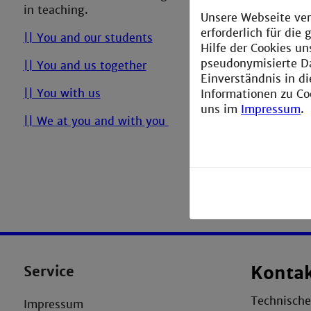
in teaching.
Unsere Webseite ver
erforderlich für di
|| You and our students
Hilfe der Cookies un
pseudonymisierte D
|| You and us together
Einverständnis in d
|| You with us
Informationen zu Co
uns im
Impressum
.
|| We at you and with you
Service
Konta
Technisch
Impressum